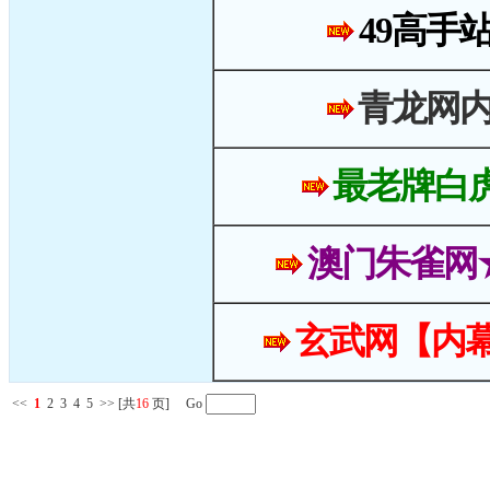
49高手
青龙网
最老牌白
澳门朱雀网
玄武网【内幕
<<
1
2
3
4
5
>>
[共
16
页] Go