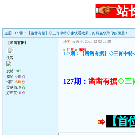
站
主题 : 127期：【凿凿有据】◇三肖中特◇赚钱看效果，好料赢钱靠你的胆量！
楼主
发表于: 2025-12-02 22:39
---
【
凿凿有据
】
u
回复
u
编辑
u
127期：【凿凿有据】◇三肖中
侠客
发帖:
287
威望:
648 点
127期：
凿凿有据
◇三
铜币:
648 枚
贡献值:
0 点
好评度:
0 点
【首