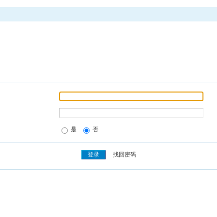
是
否
找回密码