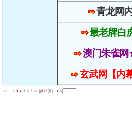
青龙网
最老牌白
澳门朱雀网
玄武网【内幕
<<
1
2
3
4
5
6
7
>>
[共
17
页] Go