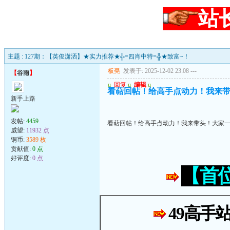
站
主题 : 127期：【英俊潇洒】★实力推荐★╬=四肖中特=╬★致富~！
板凳
发表于: 2025-12-02 23:08
---
【
谷雨
】
u
回复
u
编辑
u
看萜回帖！给高手点动力！我来
新手上路
发帖:
4459
看萜回帖！给高手点动力！我来带头！大家
威望:
11932 点
铜币:
3589 枚
贡献值:
0 点
好评度:
0 点
【首
49高手