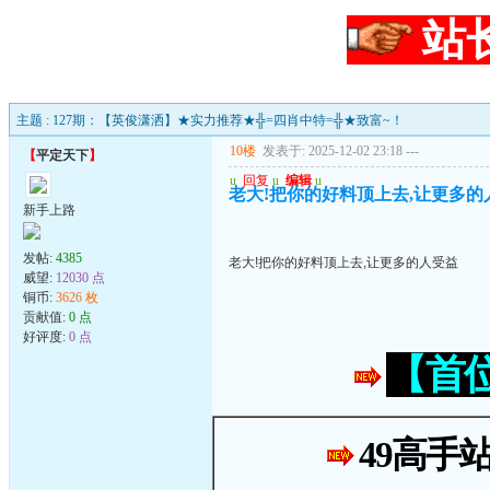
站
主题 : 127期：【英俊潇洒】★实力推荐★╬=四肖中特=╬★致富~！
10楼
发表于: 2025-12-02 23:18
---
【
平定天下
】
u
回复
u
编辑
u
老大!把你的好料顶上去,让更多的
新手上路
发帖:
4385
老大!把你的好料顶上去,让更多的人受益
威望:
12030 点
铜币:
3626 枚
贡献值:
0 点
好评度:
0 点
【首
49高手