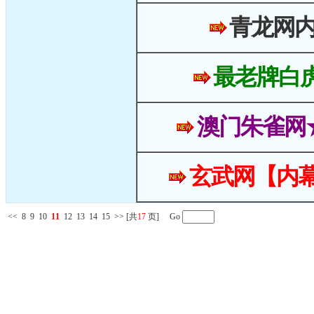
青龙网
最老牌白
澳门朱雀网
玄武网【内幕
<<
8
9
10
11
12
13
14
15
>>
[共
17
页] Go