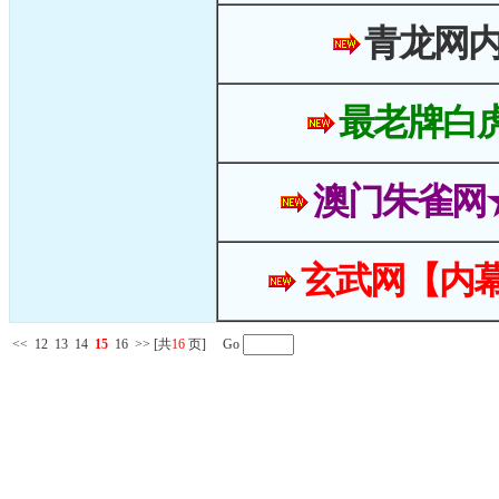
青龙网
最老牌白
澳门朱雀网
玄武网【内幕
<<
12
13
14
15
16
>>
[共
16
页] Go