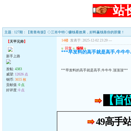
站
主题 : 127期：【凿凿有据】◇三肖中特◇赚钱看效果，好料赢钱靠你的胆量！
14楼
发表于: 2025-12-02 23:29
---
【
天平元帅
】
u
回复
u
编辑
u
***早发料的高手就是高手,牛牛牛.
新手上路
发帖:
4383
***早发料的高手就是高手,牛牛牛.顶顶顶***
威望:
12026 点
铜币:
3655 枚
贡献值:
0 点
好评度:
0 点
【首
49高手