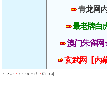
青龙网
最老牌白
澳门朱雀网
玄武网【内幕
<<
2
3
4
5
6
7
8
9
>>
[共
16
页] Go