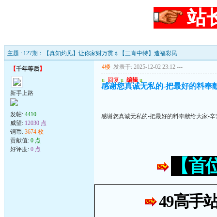
站
主题 : 127期：【真知灼见】让你家财万贯￠【三肖中特】造福彩民.
4楼
发表于: 2025-12-02 23:12
---
【
千年等后
】
u
回复
u
编辑
u
感谢您真诚无私的-把最好的料奉
新手上路
发帖:
4410
感谢您真诚无私的-把最好的料奉献给大家-辛
威望:
12030 点
铜币:
3674 枚
贡献值:
0 点
好评度:
0 点
【首
49高手