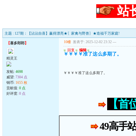
站
主题 : 127期：【沾沾自喜】赢得漂亮★〖家禽与野兽〗★造福千万家庭!
10楼
发表于: 2025-12-02 23:32
---
【
喜多郎郎
】
u
回复
u
编辑
u
￥￥￥￥准了这么多期了。
精灵王
发帖:
4698
￥￥￥￥准了这么多期了。
威望:
7304 点
铜币:
1655 枚
贡献值:
0 点
好评度:
0 点
【首
49高手