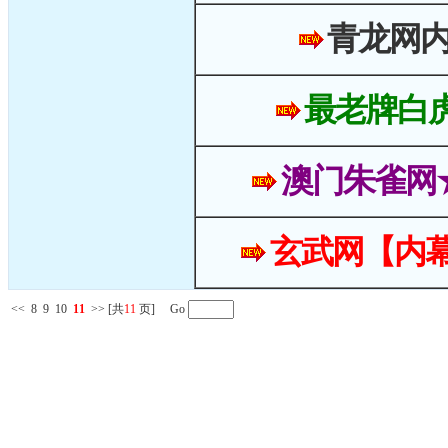
青龙网
最老牌白
澳门朱雀网
玄武网【内幕
<<
8
9
10
11
>>
[共
11
页] Go