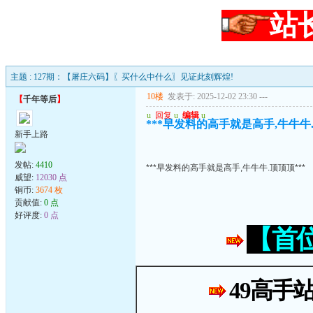
站
主题 : 127期：【屠庄六码】〖买什么中什么〗见证此刻辉煌!
10楼
发表于: 2025-12-02 23:30
---
【
千年等后
】
u
回复
u
编辑
u
***早发料的高手就是高手,牛牛牛.
新手上路
发帖:
4410
***早发料的高手就是高手,牛牛牛.顶顶顶***
威望:
12030 点
铜币:
3674 枚
贡献值:
0 点
好评度:
0 点
【首
49高手