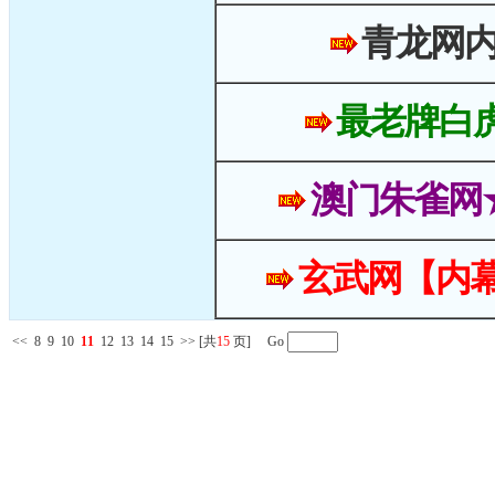
青龙网
最老牌白
澳门朱雀网
玄武网【内幕
<<
8
9
10
11
12
13
14
15
>>
[共
15
页] Go