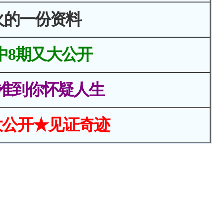
火的一份资料
中8期又大公开
准到你怀疑人生
大公开★见证奇迹