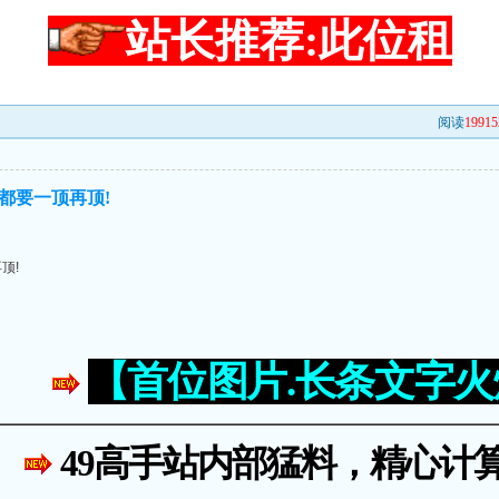
站长推荐:此位租
阅读
19915
都要一顶再顶!
顶!
【首位图片.长条文字
49高手站内部猛料，精心计