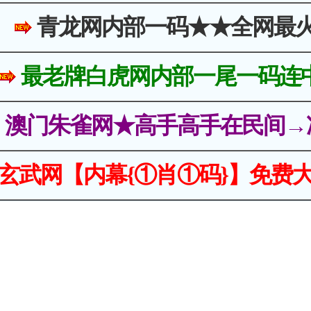
青龙网内部一码★★全网最
最老牌白虎网内部一尾一码连
澳门朱雀网★高手高手在民间→
玄武网【内幕{①肖①码}】免费