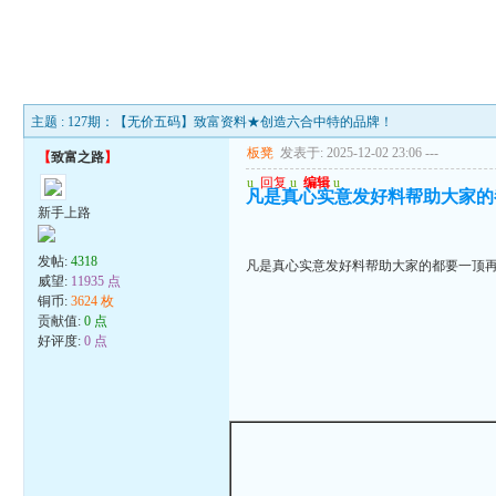
主题 : 127期：【无价五码】致富资料★创造六合中特的品牌！
板凳
发表于: 2025-12-02 23:06
---
【
致富之路
】
u
回复
u
编辑
u
凡是真心实意发好料帮助大家的
新手上路
发帖:
4318
凡是真心实意发好料帮助大家的都要一顶再
威望:
11935 点
铜币:
3624 枚
贡献值:
0 点
好评度:
0 点