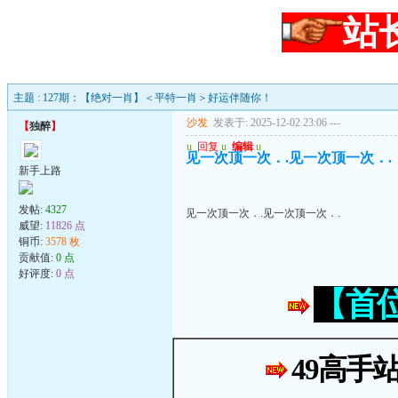
站
主题 : 127期：【绝对一肖】＜平特一肖＞好运伴随你！
沙发
发表于: 2025-12-02 23:06
---
【
独醉
】
u
回复
u
编辑
u
见一次顶一次．.见一次顶一次．.
新手上路
发帖:
4327
见一次顶一次．.见一次顶一次．.
威望:
11826 点
铜币:
3578 枚
贡献值:
0 点
好评度:
0 点
【首
49高手