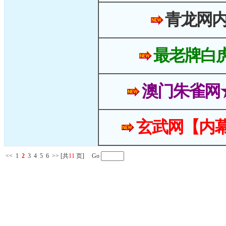
青龙网
最老牌白
澳门朱雀网
玄武网【内幕
<<
1
2
3
4
5
6
>>
[共
11
页] Go