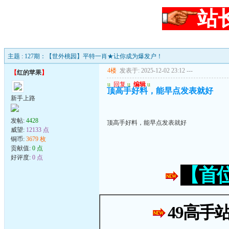
站
主题 : 127期：【世外桃园】平特一肖★让你成为爆发户！
4楼
发表于: 2025-12-02 23:12
---
【
红的苹果
】
u
回复
u
编辑
u
顶高手好料，能早点发表就好
新手上路
发帖:
4428
顶高手好料，能早点发表就好
威望:
12133 点
铜币:
3679 枚
贡献值:
0 点
好评度:
0 点
【首
49高手