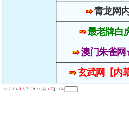
青龙网
最老牌白
澳门朱雀网
玄武网【内幕
<<
2
3
4
5
6
7
8
9
>>
[共
14
页] Go