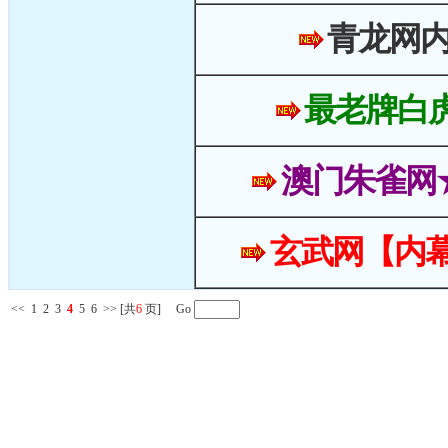
青龙网
最老牌白
澳门朱雀网
玄武网【内幕
<<
1
2
3
4
5
6
>>
[共
6
页] Go