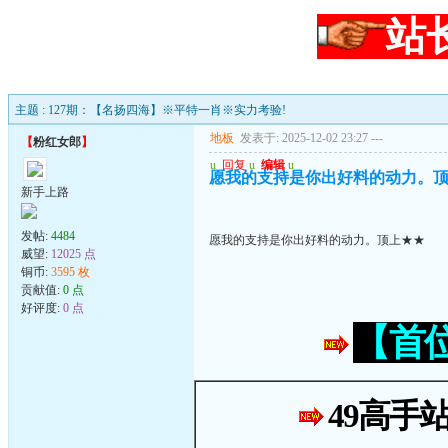
站
主题 : 127期：【名扬四海】※平特一肖※实力考验!
地板
发表于: 2025-12-02 23:27
---
【
粉红女郎
】
u
回复
u
编辑
u
愿我的支持是你出好料的动力。
新手上路
发帖:
4484
愿我的支持是你出好料的动力。顶上★★
威望:
12025 点
铜币:
3595 枚
贡献值:
0 点
好评度:
0 点
【首
49高手