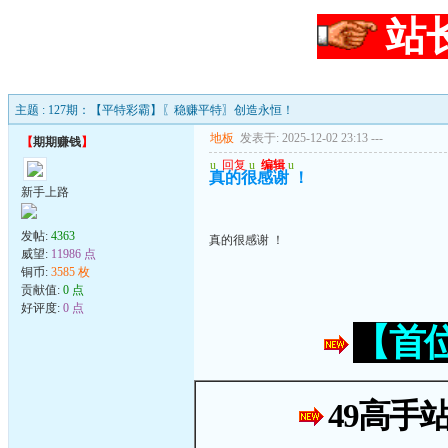
站
主题 : 127期：【平特彩霸】〖稳赚平特〗创造永恒！
地板
发表于: 2025-12-02 23:13
---
【
期期赚钱
】
u
回复
u
编辑
u
真的很感谢 ！
新手上路
发帖:
4363
真的很感谢 ！
威望:
11986 点
铜币:
3585 枚
贡献值:
0 点
好评度:
0 点
【首
49高手