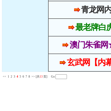
青龙网
最老牌白
澳门朱雀网
玄武网【内幕
<<
1
2
3
4
5
6
7
8
>>
[共
13
页] Go