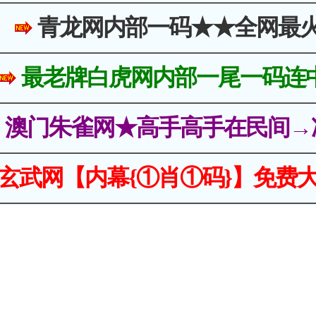
青龙网内部一码★★全网最
最老牌白虎网内部一尾一码连
澳门朱雀网★高手高手在民间→
玄武网【内幕{①肖①码}】免费