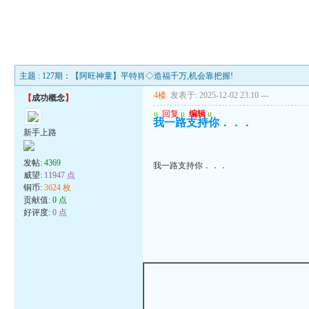
主题 : 127期：【阿旺神童】平特肖◇造福千万,机会靠把握!
4楼
发表于: 2025-12-02 23:10
---
【
成功概念
】
u
回复
u
编辑
u
我一路支持你．．．
新手上路
发帖:
4369
我一路支持你．．．
威望:
11947 点
铜币:
3624 枚
贡献值:
0 点
好评度:
0 点