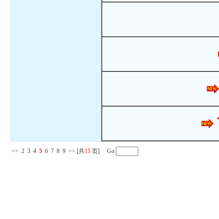
<<
2
3
4
5
6
7
8
9
>>
[共
15
页] Go