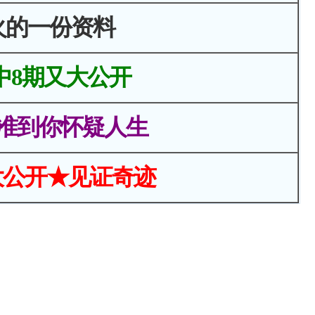
火的一份资料
中8期又大公开
准到你怀疑人生
大公开★见证奇迹