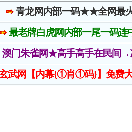
青龙网内部一码★★全网最
最老牌白虎网内部一尾一码连
澳门朱雀网★高手高手在民间→
玄武网【内幕{①肖①码}】免费