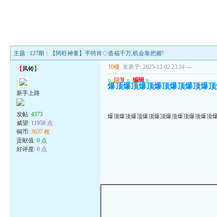
主题 : 127期：【阿旺神童】平特肖◇造福千万,机会靠把握!
10楼
发表于: 2025-12-02 23:24
---
【
风铃
】
u
回复
u
编辑
u
爆顶爆顶爆顶爆顶爆顶爆顶爆顶
新手上路
发帖:
4373
爆顶爆顶爆顶爆顶爆顶爆顶爆顶爆顶爆顶
威望:
11958 点
铜币:
3637 枚
贡献值:
0 点
好评度:
0 点