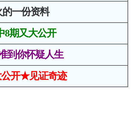
火的一份资料
中8期又大公开
准到你怀疑人生
大公开★见证奇迹