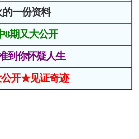
火的一份资料
中8期又大公开
准到你怀疑人生
大公开★见证奇迹