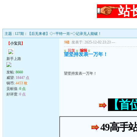
站
主题 : 127期：【后无来者】◇<平特一肖>◇记录无人能破！
9楼
发表于: 2025-12-02 23:23
---
【
小宝贝
】
u
回复
u
编辑
u
望坚持发表一万年！
新手上路
发帖:
8660
望坚持发表一万年！
威望:
18447 点
铜币:
4453 枚
贡献值:
0 点
好评度:
0 点
【首
49高手