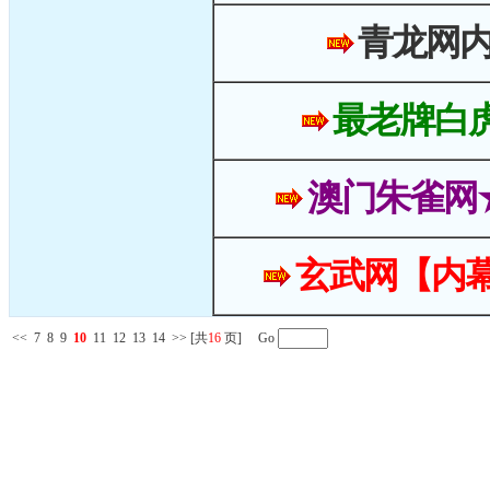
青龙网
最老牌白
澳门朱雀网
玄武网【内幕
<<
7
8
9
10
11
12
13
14
>>
[共
16
页] Go