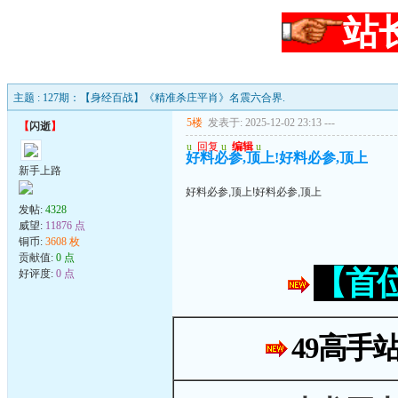
站
主题 : 127期：【身经百战】《精准杀庄平肖》名震六合界.
5楼
发表于: 2025-12-02 23:13
---
【
闪逝
】
u
回复
u
编辑
u
好料必参,顶上!好料必参,顶上
新手上路
好料必参,顶上!好料必参,顶上
发帖:
4328
威望:
11876 点
铜币:
3608 枚
贡献值:
0 点
【首
好评度:
0 点
49高手