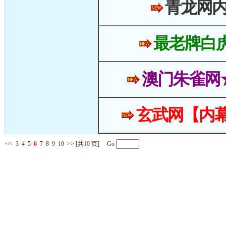
青龙网
最老牌白
澳门朱雀网
玄武网【内幕
<<
3
4
5
6
7
8
9
10
>>
[共
10
页] Go