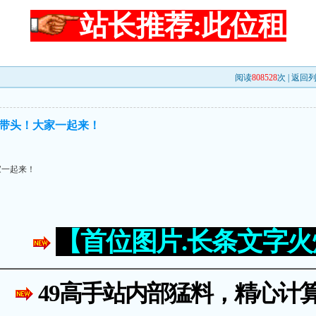
站长推荐:此位租
阅读
808528
次 |
返回
带头！大家一起来！
家一起来！
【首位图片.长条文字
49高手站内部猛料，精心计