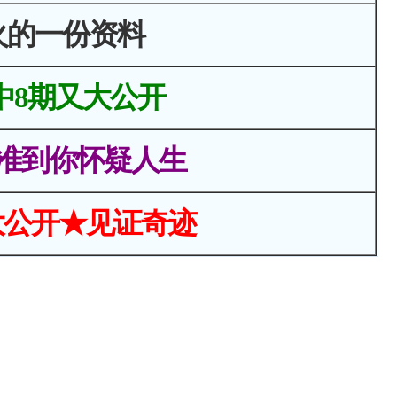
火的一份资料
中8期又大公开
准到你怀疑人生
大公开★见证奇迹