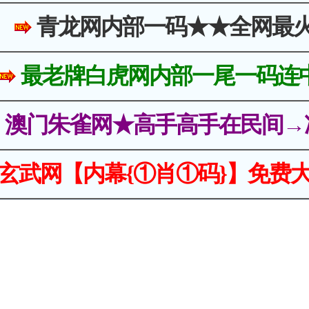
青龙网内部一码★★全网最
最老牌白虎网内部一尾一码连
澳门朱雀网★高手高手在民间→
玄武网【内幕{①肖①码}】免费