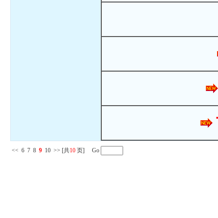
<<
6
7
8
9
10
>>
[共
10
页] Go