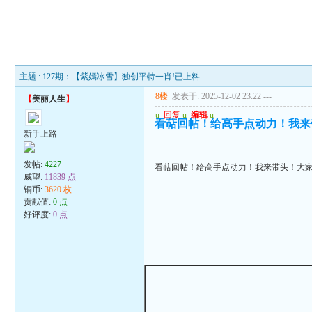
主题 : 127期：【紫嫣冰雪】独创平特一肖!已上料
8楼
发表于: 2025-12-02 23:22
---
【
美丽人生
】
u
回复
u
编辑
u
看萜回帖！给高手点动力！我来
新手上路
发帖:
4227
看萜回帖！给高手点动力！我来带头！大
威望:
11839 点
铜币:
3620 枚
贡献值:
0 点
好评度:
0 点