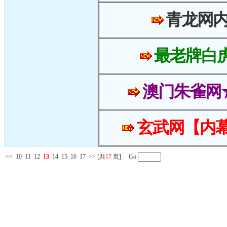
青龙网
最老牌白
澳门朱雀网
玄武网【内幕
<<
10
11
12
13
14
15
16
17
>>
[共
17
页] Go