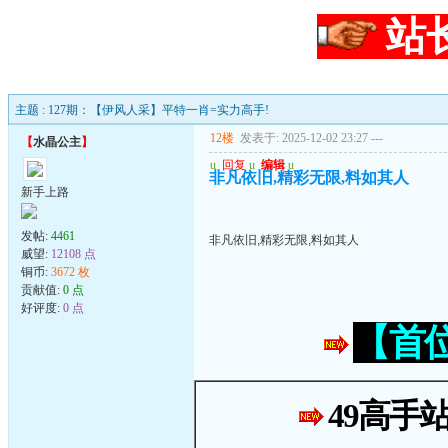
站
主题 : 127期：【伊风人采】平特一肖=实力高手!
12楼
发表于: 2025-12-02 23:27
---
【
水晶公主
】
u
回复
u
编辑
u
非凡依旧,精彩无限,料如其人
新手上路
发帖:
4461
非凡依旧,精彩无限,料如其人
威望:
12108 点
铜币:
3672 枚
贡献值:
0 点
好评度:
0 点
【首
49高手