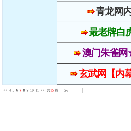
青龙网
最老牌白
澳门朱雀网
玄武网【内幕
<<
4
5
6
7
8
9
10
11
>>
[共
15
页] Go