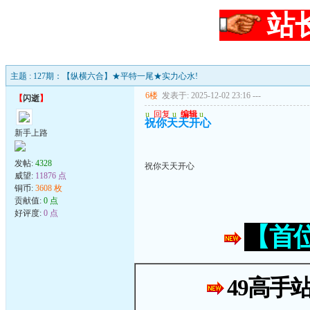
站
主题 : 127期：【纵横六合】★平特一尾★实力心水!
6楼
发表于: 2025-12-02 23:16
---
【
闪逝
】
u
回复
u
编辑
u
祝你天天开心
新手上路
发帖:
4328
祝你天天开心
威望:
11876 点
铜币:
3608 枚
贡献值:
0 点
好评度:
0 点
【首
49高手