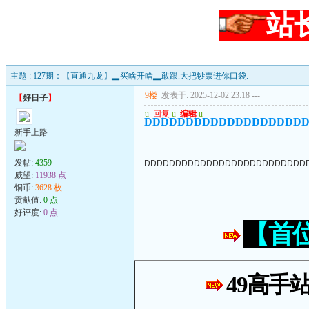
站
主题 : 127期：【直通九龙】▂买啥开啥▂敢跟.大把钞票进你口袋.
9楼
发表于: 2025-12-02 23:18
---
【
好日子
】
u
回复
u
编辑
u
DDDDDDDDDDDDDDDDDDD
新手上路
发帖:
4359
DDDDDDDDDDDDDDDDDDDDDDDDDD
威望:
11938 点
铜币:
3628 枚
贡献值:
0 点
好评度:
0 点
【首
49高手