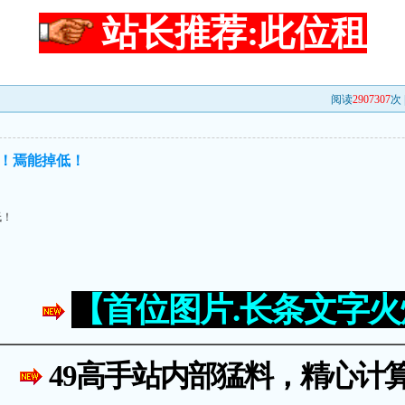
站长推荐:此位租
阅读
2907307
次 
！焉能掉低！
低！
【首位图片.长条文字
49高手站内部猛料，精心计