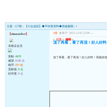
主题 : 127期：【六合追踪】◆平特尾资料◆突破极限~！
6楼
发表于: 2025-12-02 23:09
---
【
simacardwe
】
u
回复
u
编辑
u
顶了再看，看了再顶！好人好料
未验证会员
发帖:
4419
顶了再看，看了再顶！好人好料！焉能掉
威望:
6540 点
铜币:
893 枚
贡献值:
0 点
好评度:
0 点