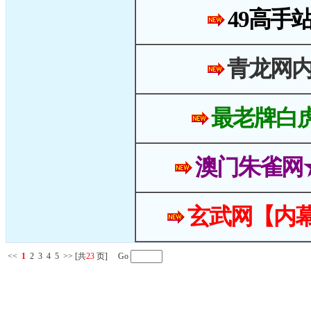
49高手
青龙网
最老牌白
澳门朱雀网
玄武网【内幕
<<
1
2
3
4
5
>>
[共
23
页] Go