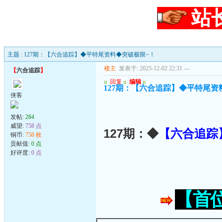
站
主题 : 127期：【六合追踪】◆平特尾资料◆突破极限~！
楼主
发表于: 2025-12-02 22:31
---
【
六合追踪
】
u
回复
u
编辑
u
127期：【六合追踪】◆平特尾资
侠客
发帖:
284
威望:
758 点
127期：◆
【六合追踪
铜币:
758 枚
贡献值:
0 点
好评度:
0 点
【首