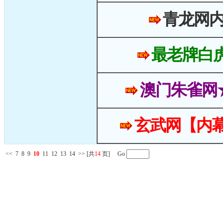
青龙网
最老牌白
澳门朱雀网
玄武网【内幕
<<
7
8
9
10
11
12
13
14
>>
[共
14
页] Go