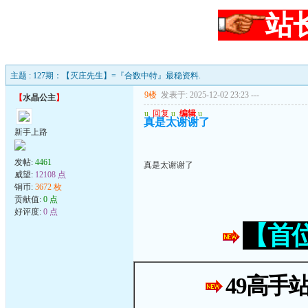
站
主题 : 127期：【灭庄先生】=『合数中特』最稳资料.
9楼
发表于: 2025-12-02 23:23
---
【
水晶公主
】
u
回复
u
编辑
u
真是太谢谢了
新手上路
发帖:
4461
真是太谢谢了
威望:
12108 点
铜币:
3672 枚
贡献值:
0 点
好评度:
0 点
【首
49高手